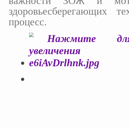
важности ЗОЖ и мот
здоровьесберегающих те
процесс.