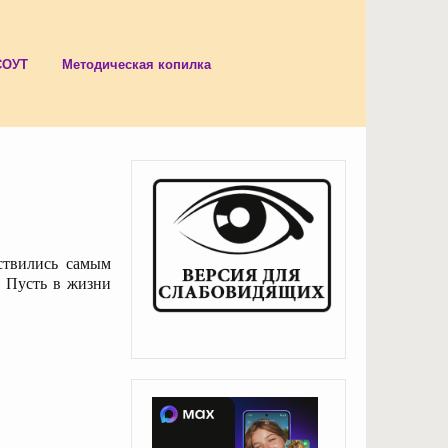
СОУТ
Методическая копилка
ствились самым
! Пусть в жизни